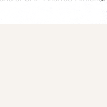
Coneixes el nostre
butlletí de notícies?
APUNTA’T
BUTLLETÍ DE NOTÍCIES
Si vols rebre les nostres notícies subscriu-te
al butlletí.