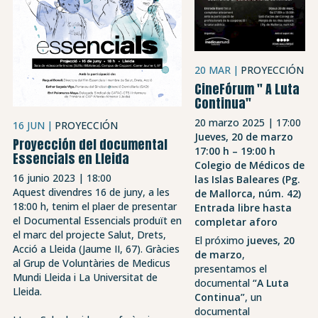
20 MAR
PROYECCIÓN
CineFórum " A Luta
Continua"
20 marzo 2025 | 17:00
16 JUN
PROYECCIÓN
Jueves, 20 de marzo
Proyección del documental
17:00 h – 19:00 h
Essencials en Lleida
Colegio de Médicos de
16 junio 2023 | 18:00
las Islas Baleares (Pg.
Aquest divendres 16 de juny, a les
de Mallorca, núm. 42)
18:00 h, tenim el plaer de presentar
Entrada libre hasta
el Documental Essencials produït en
completar aforo
el marc del projecte Salut, Drets,
El próximo
jueves, 20
Acció a Lleida (Jaume II, 67). Gràcies
de marzo
,
al Grup de Voluntàries de Medicus
presentamos el
Mundi Lleida i La Universitat de
documental
“A Luta
Lleida.
Continua”
, un
documental