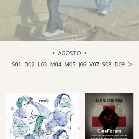
AGOSTO
<
>
>
S01
D02
L03
M04
M05
J06
V07
S08
D09
L10