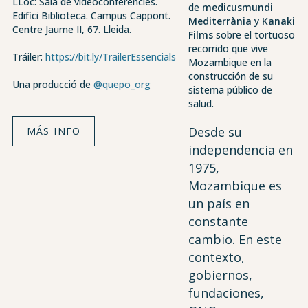
LLoc: Sala de videoconferències.
de
medicusmundi
Edifici Biblioteca. Campus Cappont.
Mediterrània
y
Kanaki
Centre Jaume II, 67. Lleida.
Films
sobre el tortuoso
recorrido que vive
Tráiler:
https://bit.ly/TrailerEssencials
Mozambique en la
construcción de su
Una producció de
@quepo_org
sistema público de
salud.
Desde su
MÁS INFO
independencia en
1975,
Mozambique es
un país en
constante
cambio. En este
contexto,
gobiernos,
fundaciones,