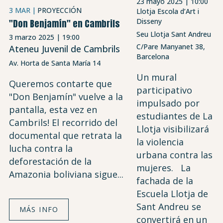
23 mayo 2025 | 10:00
3 MAR
PROYECCIÓN
Llotja Escola d’Art i
Disseny
"Don Benjamín" en Cambrils
Seu Llotja Sant Andreu
3 marzo 2025 | 19:00
C/Pare Manyanet 38,
Ateneu Juvenil de Cambrils
Barcelona
Av. Horta de Santa María 14
Un mural
Queremos contarte que
participativo
"Don Benjamín" vuelve a la
impulsado por
pantalla, esta vez en
estudiantes de La
Cambrils! El recorrido del
Llotja visibilizará
documental que retrata la
la violencia
lucha contra la
urbana contra las
deforestación de la
mujeres. La
Amazonia boliviana sigue...
fachada de la
Escuela Llotja de
Sant Andreu se
MÁS INFO
convertirá en un