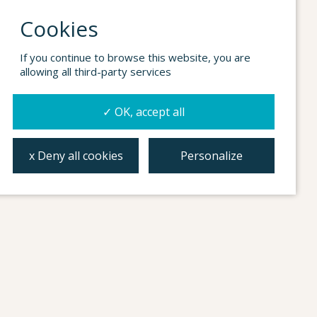
If you continue to browse this website, you are
allowing all third-party services
✓ OK, accept all
Personalize
x Deny all cookies
934 18 47 62
mediterrania@medicusmundi.es
Desarrollo web: Kö estudio