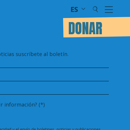
ES
DONAR
ticias suscríbete al boletín.
r información? (*)
vacidad
y el envío de boletines, noticias y publicaciones.