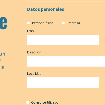
Datos personales
de
Persona física
Empresa
Email
Dirección
 un
s
 la
Localidad
Quiero certificado