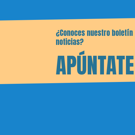
¿Conoces nuestro boletín
noticias?
APÚNTATE