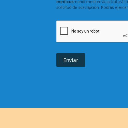
medicus
mundi mediterrània tratará l
solicitud de suscripción. Podrás ejerce
Enviar