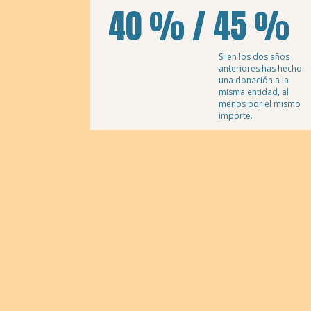
40 % / 45 %
Si en los dos años
anteriores has hecho
una donación a la
misma entidad, al
menos por el mismo
importe.