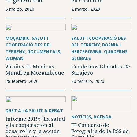
de género real
en Castellón
6 marzo, 2020
2 marzo, 2020
MOÇAMBIC
SALUT I
SALUT I COOPERACIÓ DES
COOPERACIÓ DES DEL
DEL TERRENY
BÒSNIA I
TERRENY
DOCUMENTALS
HERCEGOVINA
QUADERNS
WOMAN
GLOBALS
25 años de Medicus
Cuadernos Globales IX:
Mundi en Mozambique
Sarajevo
28 febrero, 2020
20 febrero, 2020
DRET A LA SALUT A DEBAT
NOTÍCIES
AGENDA
Informe 2019: “La salud
y la cooperación al
III Concurso de
desarrollo y la acción
Fotografía de la RSS de